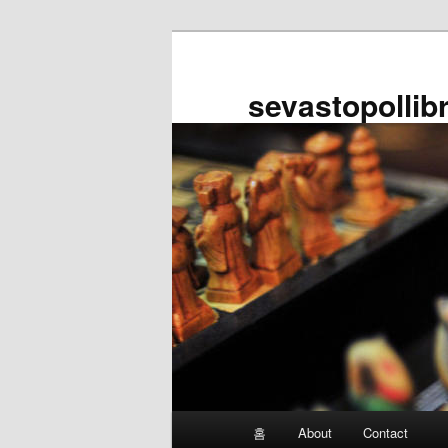
첫
두
번
번
째
째
sevastopollib
컨
컨
텐
텐
츠
츠
로
로
뛰
뛰
어
어
넘
넘
기
기
메
홈
About
Contact
인