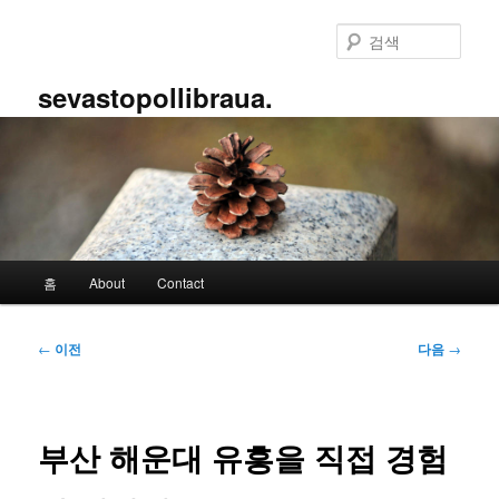
첫
번
검
째
색
컨
sevastopollibraua.
텐
츠
로
뛰
어
넘
기
메
홈
About
Contact
인
메
뉴
글
←
이전
다음
→
네
비
게
이
부산 해운대 유흥을 직접 경험
션