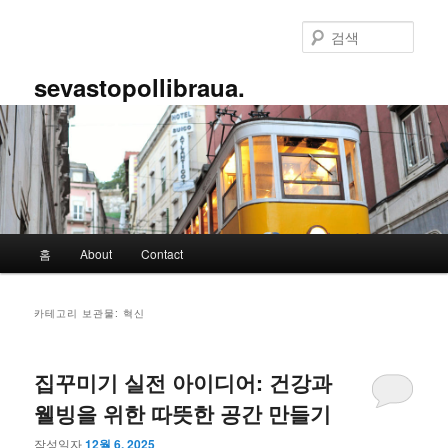
첫
두
번
번
검
째
째
색
컨
컨
sevastopollibraua.
텐
텐
츠
츠
로
로
뛰
뛰
어
어
넘
넘
기
기
메
홈
About
Contact
인
메
뉴
카테고리 보관물:
혁신
집꾸미기 실전 아이디어: 건강과
웰빙을 위한 따뜻한 공간 만들기
작성일자
12월 6, 2025