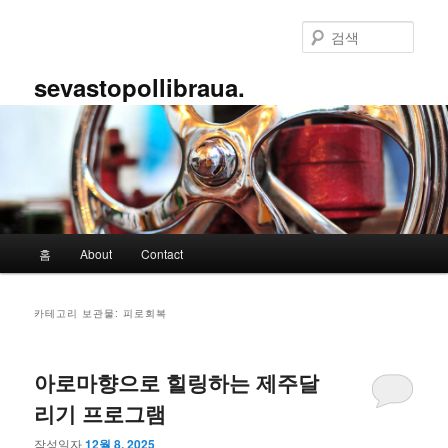
첫
두
번
번
검
째
째
색
컨
컨
sevastopollibraua.
텐
텐
츠
츠
로
로
뛰
뛰
어
어
넘
넘
기
기
메
홈
About
Contact
인
메
뉴
카테고리 보관물:
피로회복
아로마향으로 힐링하는 제주달
리기 프로그램
작성일자
12월 8, 2025