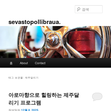
첫
두
번
번
검
째
째
색
컨
컨
sevastopollibraua.
텐
텐
츠
츠
로
로
뛰
뛰
어
어
넘
넘
기
기
메
홈
About
Contact
인
메
뉴
태그 보관물:
제주달리기
아로마향으로 힐링하는 제주달
리기 프로그램
작성일자
12월 8, 2025