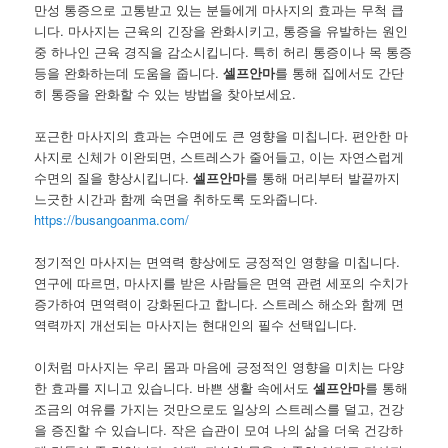
만성 통증으로 고통받고 있는 분들에게 마사지의 효과는 무척 큽
니다. 마사지는 근육의 긴장을 완화시키고, 통증을 유발하는 원인
중 하나인 근육 경직을 감소시킵니다. 특히 허리 통증이나 목 통증
등을 완화하는데 도움을 줍니다.
셀프안마
를 통해 집에서도 간단
히 통증을 완화할 수 있는 방법을 찾아보세요.
포근한 마사지의 효과는 수면에도 큰 영향을 미칩니다. 편안한 마
사지로 신체가 이완되면, 스트레스가 줄어들고, 이는 자연스럽게
수면의 질을 향상시킵니다.
셀프안마
를 통해 머리부터 발끝까지
느긋한 시간과 함께 숙면을 취하도록 도와줍니다.
https://busangoanma.com/
정기적인 마사지는 면역력 향상에도 긍정적인 영향을 미칩니다.
연구에 따르면, 마사지를 받은 사람들은 면역 관련 세포의 수치가
증가하여 면역력이 강화된다고 합니다. 스트레스 해소와 함께 면
역력까지 개선되는 마사지는 현대인의 필수 선택입니다.
이처럼 마사지는 우리 몸과 마음에 긍정적인 영향을 미치는 다양
한 효과를 지니고 있습니다. 바쁜 생활 속에서도
셀프안마
를 통해
조금의 여유를 가지는 것만으로도 일상의 스트레스를 덜고, 건강
을 증진할 수 있습니다. 작은 습관이 모여 나의 삶을 더욱 건강하