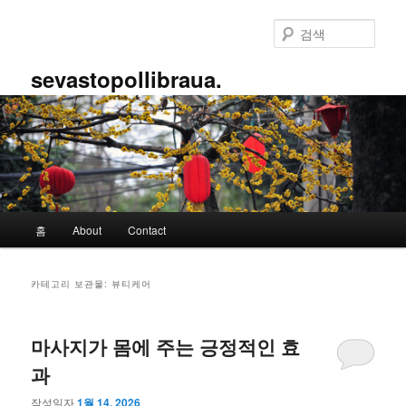
첫
두
번
번
검
째
째
색
컨
컨
sevastopollibraua.
텐
텐
츠
츠
로
로
뛰
뛰
어
어
넘
넘
기
기
메
홈
About
Contact
인
메
뉴
카테고리 보관물:
뷰티케어
마사지가 몸에 주는 긍정적인 효
과
작성일자
1월 14, 2026